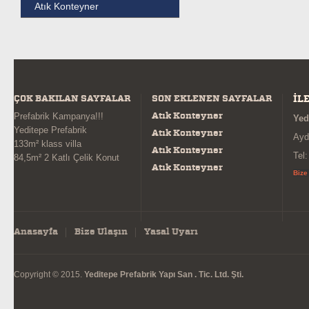
Atık Konteyner
ÇOK BAKILAN SAYFALAR
SON EKLENEN SAYFALAR
İL
Atık Konteyner
Prefabrik Kampanya!!!
Yed
Yeditepe Prefabrik
Atık Konteyner
Ayd
133m² klass villa
Atık Konteyner
Tel
84,5m² 2 Katlı Çelik Konut
Atık Konteyner
Bize
Anasayfa
Bize Ulaşın
Yasal Uyarı
Copyright © 2015.
Yeditepe Prefabrik Yapı San . Tic. Ltd. Şti.