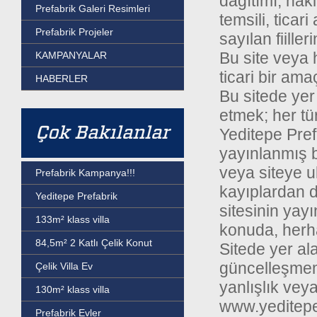
dağıtımı, nakl
Prefabrik Galeri Resimleri
temsili, tica
Prefabrik Projeler
sayılan fiille
Bu site veya 
KAMPANYALAR
ticari bir ama
HABERLER
Bu sitede yer 
etmek; her tü
Çok Bakılanlar
Yeditepe Pref
yayınlanmış b
veya siteye 
Prefabrik Kampanya!!!
kayıplardan d
Yeditepe Prefabrik
sitesinin yay
133m² klass villa
konuda, herha
84,5m² 2 Katlı Çelik Konut
Sitede yer ala
güncelleşmem
Çelik Villa Ev
yanlışlık vey
130m² klass villa
www.yeditepe
Prefabrik Evler