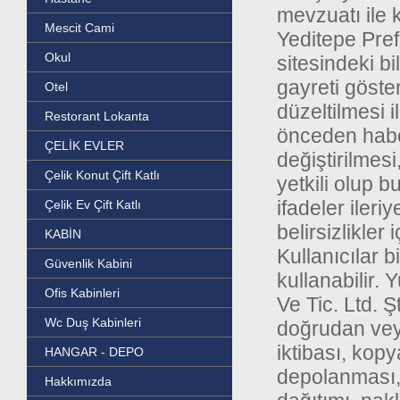
mevzuatı ile 
Mescit Cami
Yeditepe Pref
Okul
sitesindeki b
gayreti göster
Otel
düzeltilmesi i
Restorant Lokanta
önceden haber
ÇELİK EVLER
değiştirilmesi
Çelik Konut Çift Katlı
yetkili olup b
ifadeler ileri
Çelik Ev Çift Katlı
belirsizlikle
KABİN
Kullanıcılar 
Güvenlik Kabini
kullanabilir.
Ofis Kabinleri
Ve Tic. Ltd. 
Wc Duş Kabinleri
doğrudan veya
iktibası, kopy
HANGAR - DEPO
depolanması,
Hakkımızda