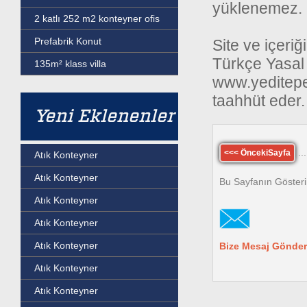
yüklenemez.
2 katlı 252 m2 konteyner ofis
Prefabrik Konut
Site ve içeriğ
Türkçe Yasal 
135m² klass villa
www.yeditepep
taahhüt eder.
Yeni Eklenenler
...
<<< ÖncekiSayfa
Atık Konteyner
Atık Konteyner
Bu Sayfanın Gösteri
Atık Konteyner
Atık Konteyner
Atık Konteyner
Bize Mesaj Gönder
Atık Konteyner
Atık Konteyner