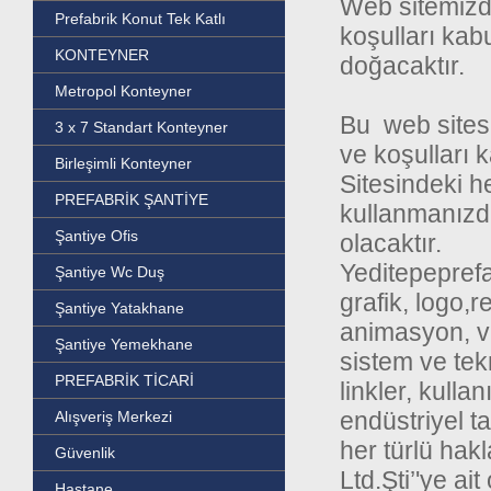
Web sitemizde
Prefabrik Konut Tek Katlı
koşulları kab
KONTEYNER
doğacaktır.
Metropol Konteyner
Bu web sitesi
3 x 7 Standart Konteyner
ve koşulları 
Birleşimli Konteyner
Sitesindeki he
PREFABRİK ŞANTİYE
kullanmanızda
Şantiye Ofis
olacaktır.
Yeditepeprefa
Şantiye Wc Duş
grafik, logo,re
Şantiye Yatakhane
animasyon, vi
Şantiye Yemekhane
sistem ve tek
PREFABRİK TİCARİ
linkler, kull
endüstriyel ta
Alışveriş Merkezi
her türlü hak
Güvenlik
Ltd.Şti’'ye a
Hastane