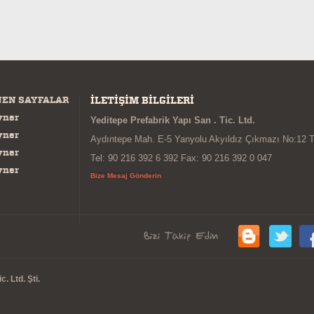
NEN SAYFALAR
İLETİŞİM BİLGİLERİ
yner
Yeditepe Prefabrik Yapı San . Tic. Ltd.
yner
Aydıntepe Mah. E-5 Yanyolu Akyıldız Çıkmazı No:12 
yner
Tel: 90 216 392 6 392 Fax: 90 216 392 0 047
yner
Bize Mesaj Gönderin
. Ltd. Şti.