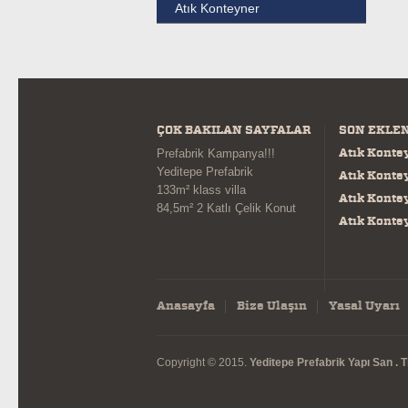
Atık Konteyner
ÇOK BAKILAN SAYFALAR
SON EKLE
Atık Konte
Prefabrik Kampanya!!!
Yeditepe Prefabrik
Atık Konte
133m² klass villa
Atık Konte
84,5m² 2 Katlı Çelik Konut
Atık Konte
Anasayfa
Bize Ulaşın
Yasal Uyarı
Copyright © 2015.
Yeditepe Prefabrik Yapı San . Tic