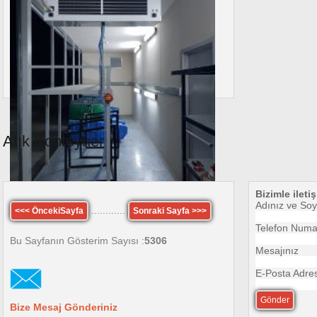
Atık Konteyner
Bizimle ileti
Adınız ve Soy
............
<<< ÖncekiSayfa
Sonraki Sayfa >>>
Telefon Numa
Bu Sayfanın Gösterim Sayısı :
5306
Mesajınız
E-Posta Adres
Bize Mesaj Gönderiniz