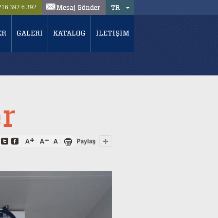
Mesaj Gönder
TR
216 392 6 392
ER
GALERİ
KATALOG
İLETİŞİM
r