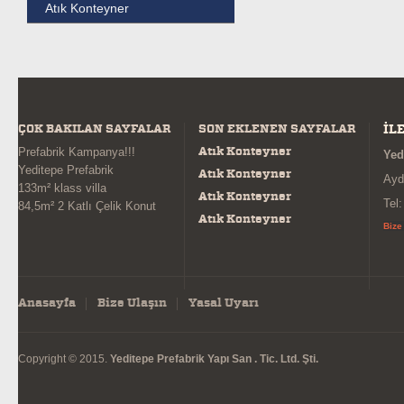
Atık Konteyner
ÇOK BAKILAN SAYFALAR
SON EKLENEN SAYFALAR
İL
Atık Konteyner
Prefabrik Kampanya!!!
Yed
Yeditepe Prefabrik
Atık Konteyner
Ayd
133m² klass villa
Atık Konteyner
Tel
84,5m² 2 Katlı Çelik Konut
Atık Konteyner
Bize
Anasayfa
Bize Ulaşın
Yasal Uyarı
Copyright © 2015.
Yeditepe Prefabrik Yapı San . Tic. Ltd. Şti.