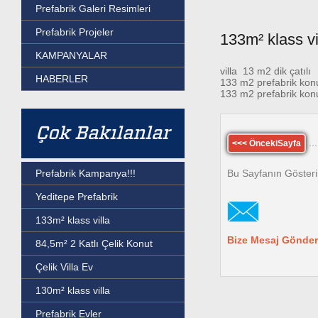
Prefabrik Galeri Resimleri
Prefabrik Projeler
133m² klass vi
KAMPANYALAR
villa 13 m2 dik çatılı
HABERLER
133 m2 prefabrik kon
133 m2 prefabrik kon
Çok Bakılanlar
...
<<< ÖncekiSayfa
Bu Sayfanın Gösteri
Prefabrik Kampanya!!!
Yeditepe Prefabrik
133m² klass villa
Bize Mesaj Gönder
84,5m² 2 Katlı Çelik Konut
Çelik Villa Ev
130m² klass villa
Prefabrik Evler