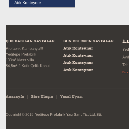
Atık Konteyner
ÇOK BAKILAN SAYFALAR
SON EKLENEN SAYFALAR
İL
Atık Konteyner
Prefabrik Kampanya!!!
Yed
Yeditepe Prefabrik
Atık Konteyner
Ayd
133m² klass villa
Atık Konteyner
Tel
84,5m² 2 Katlı Çelik Konut
Atık Konteyner
Bize
Anasayfa
Bize Ulaşın
Yasal Uyarı
Copyright © 2015.
Yeditepe Prefabrik Yapı San . Tic. Ltd. Şti.