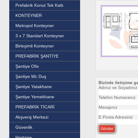
Prefabrik Konut Tek Katlı
KONTEYNER
Metropol Konteyner
3 x 7 Standart Konteyner
Birleşimli Konteyner
PREFABRİK ŞANTİYE
Şantiye Ofis
Şantiye Wc Duş
Bizimle iletişime g
Şantiye Yatakhane
Adınız ve Soyadınız
Şantiye Yemekhane
Telefon Numaranız
PREFABRİK TİCARİ
Mesajınız
Alışveriş Merkezi
E-Posta Adresiniz
Güvenlik
Hastane