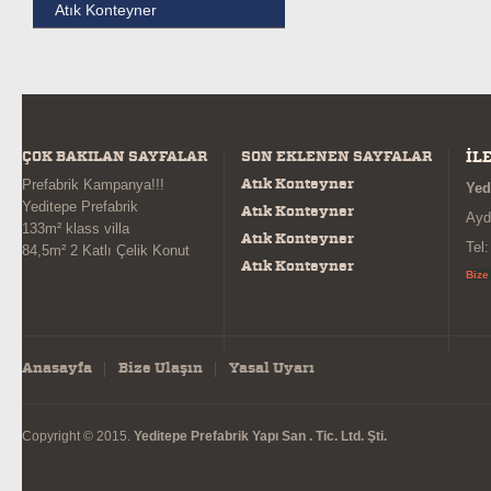
Atık Konteyner
ÇOK BAKILAN SAYFALAR
SON EKLENEN SAYFALAR
İL
Atık Konteyner
Prefabrik Kampanya!!!
Yed
Yeditepe Prefabrik
Atık Konteyner
Ayd
133m² klass villa
Atık Konteyner
Tel
84,5m² 2 Katlı Çelik Konut
Atık Konteyner
Bize
Anasayfa
Bize Ulaşın
Yasal Uyarı
Copyright © 2015.
Yeditepe Prefabrik Yapı San . Tic. Ltd. Şti.