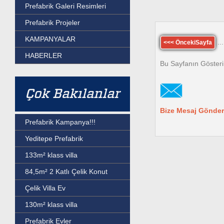
Prefabrik Galeri Resimleri
Prefabrik Projeler
KAMPANYALAR
...
<<< ÖncekiSayfa
HABERLER
Bu Sayfanın Gösteri
Çok Bakılanlar
Bize Mesaj Gönder
Prefabrik Kampanya!!!
Yeditepe Prefabrik
133m² klass villa
84,5m² 2 Katlı Çelik Konut
Çelik Villa Ev
130m² klass villa
Prefabrik Evler