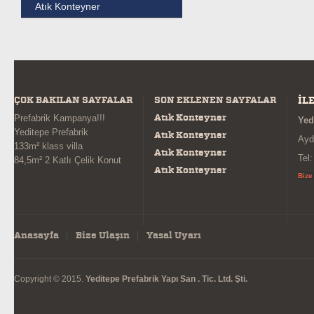
Atık Konteyner
ÇOK BAKILAN SAYFALAR
SON EKLENEN SAYFALAR
İL
Atık Konteyner
Prefabrik Kampanya!!!
Yed
Yeditepe Prefabrik
Atık Konteyner
Ayd
133m² klass villa
Atık Konteyner
Tel
84,5m² 2 Katlı Çelik Konut
Atık Konteyner
Bize
Anasayfa
Bize Ulaşın
Yasal Uyarı
Copyright © 2015.
Yeditepe Prefabrik Yapı San . Tic. Ltd. Şti.