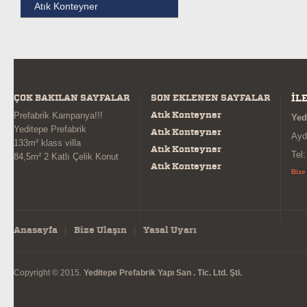
Atık Konteyner
ÇOK BAKILAN SAYFALAR
SON EKLENEN SAYFALAR
İL
Atık Konteyner
Prefabrik Kampanya!!!
Yed
Yeditepe Prefabrik
Atık Konteyner
Ayd
133m² klass villa
Atık Konteyner
Tel
84,5m² 2 Katlı Çelik Konut
Atık Konteyner
Bize
Anasayfa
Bize Ulaşın
Yasal Uyarı
Copyright © 2015.
Yeditepe Prefabrik Yapı San . Tic. Ltd. Şti.