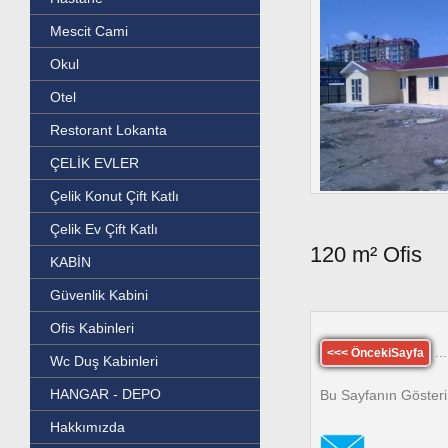
Mescit Cami
Okul
Otel
Restorant Lokanta
ÇELİK EVLER
Çelik Konut Çift Katlı
Çelik Ev Çift Katlı
120 m² Ofis
KABİN
Güvenlik Kabini
Ofis Kabinleri
...
<<< ÖncekiSayfa
Wc Duş Kabinleri
HANGAR - DEPO
Bu Sayfanın Gösteri
Hakkımızda