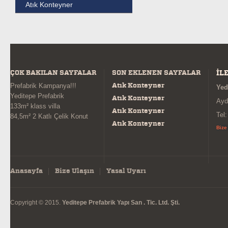
Atık Konteyner
ÇOK BAKILAN SAYFALAR
SON EKLENEN SAYFALAR
İL
Atık Konteyner
Prefabrik Kampanya!!!
Yed
Yeditepe Prefabrik
Atık Konteyner
Ayd
133m² klass villa
Atık Konteyner
Tel
84,5m² 2 Katlı Çelik Konut
Atık Konteyner
Bize
Anasayfa
Bize Ulaşın
Yasal Uyarı
Copyright © 2015.
Yeditepe Prefabrik Yapı San . Tic. Ltd. Şti.