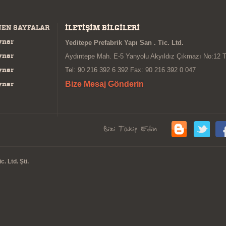
NEN SAYFALAR
İLETİŞİM BİLGİLERİ
yner
Yeditepe Prefabrik Yapı San . Tic. Ltd.
yner
Aydıntepe Mah. E-5 Yanyolu Akyıldız Çıkmazı No:12 
yner
Tel: 90 216 392 6 392 Fax: 90 216 392 0 047
yner
Bize Mesaj Gönderin
. Ltd. Şti.