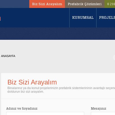
Biz Sizi Arayalım
Prefabrik Çözümleri
0 21
KURUMSAL
PROJEL
ANASAYFA
Biz Sizi Arayalım
Binalarınız ya da konut projelerinizin prefabrik sistemlerininin avantajlı seçen
doldurun biz sizi arayalım.
Adınız ve Soyadınız
Mesajınız