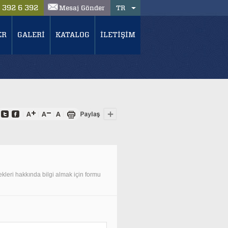
392 6 392
Mesaj Gönder
TR
6
ER
GALERİ
KATALOG
İLETİŞİM
ekleri hakkında bilgi almak için formu