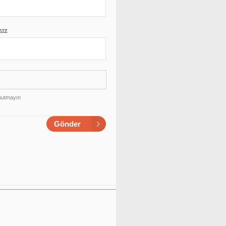
niz
unutmayın