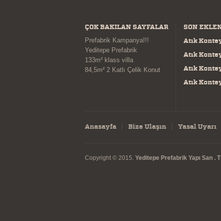
ÇOK BAKILAN SAYFALAR
SON EKLE
Prefabrik Kampanya!!!
Atık Konte
Yeditepe Prefabrik
Atık Konte
133m² klass villa
Atık Konte
84,5m² 2 Katlı Çelik Konut
Atık Konte
Anasayfa
Bize Ulaşın
Yasal Uyarı
Copyright © 2015.
Yeditepe Prefabrik Yapı San . Tic