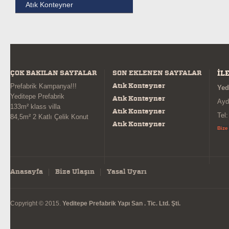
Atık Konteyner
ÇOK BAKILAN SAYFALAR
SON EKLENEN SAYFALAR
İL
Atık Konteyner
Prefabrik Kampanya!!!
Yed
Yeditepe Prefabrik
Atık Konteyner
Ayd
133m² klass villa
Atık Konteyner
Tel
84,5m² 2 Katlı Çelik Konut
Atık Konteyner
Bize
Anasayfa
Bize Ulaşın
Yasal Uyarı
Copyright © 2015.
Yeditepe Prefabrik Yapı San . Tic. Ltd. Şti.