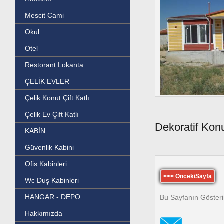
Mescit Cami
Okul
Otel
Restorant Lokanta
ÇELİK EVLER
Çelik Konut Çift Katlı
Çelik Ev Çift Katlı
Dekoratif Kon
KABİN
Güvenlik Kabini
Ofis Kabinleri
...
<<< ÖncekiSayfa
Wc Duş Kabinleri
HANGAR - DEPO
Bu Sayfanın Gösteri
Hakkımızda